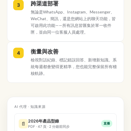
跨渠道部署
3
無論是WhatsApp、Instagram、Messenger、
WeChat、簡訊，還是您網站上的聊天功能，皆
可啟用此功能——所有訊息皆匯集於單一收件
匣，並由同一位客服人員處理。
衡量與改善
4
檢視對話紀錄、標記錯誤回答、新增新知識。系
統每週都會變得更精準，您也能完整保留所有稽
核軌跡。
AI 代理 · 知識來源
2026年產品型錄
📄
直播
PDF · 47 頁 · 2 分鐘前同步