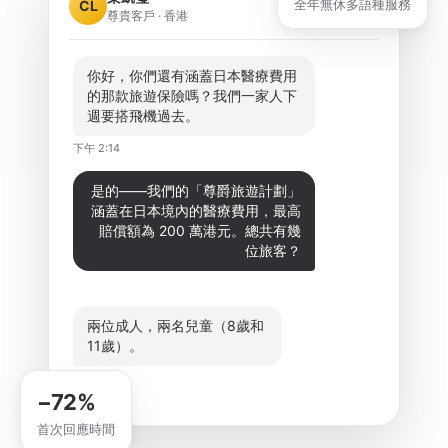
全年無休多語種服務
CL
WhatsApp
尊貴客戶 · 香港
你好，你們還有涵蓋日本醫療費用
的那款旅遊保險嗎？我們一家人下
週要搭飛機過去。
下午 2:14
是的——我們的「尊爵旅遊計劃」
涵蓋在日本境內的醫療費用，最高
賠償額為 200 萬港元。總共有幾
位旅客？
imBee AI 代理 · 下午 2:14
兩位成人，兩名兒童（8歲和
11歲）。
下午 2:15
−72%
首次回應時間