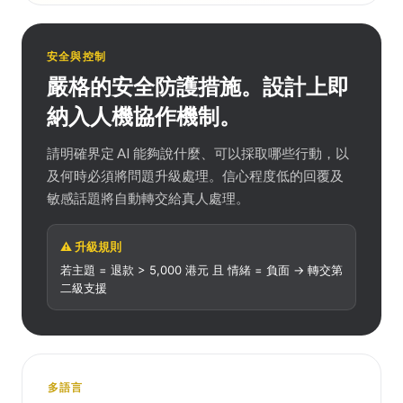
安全與控制
嚴格的安全防護措施。設計上即
納入人機協作機制。
請明確界定 AI 能夠說什麼、可以採取哪些行動，以
及何時必須將問題升級處理。信心程度低的回覆及
敏感話題將自動轉交給真人處理。
⚠ 升級規則
若主題 = 退款 > 5,000 港元 且 情緒 = 負面 → 轉交第
二級支援
多語言