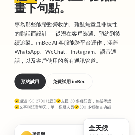
畫下句點。
專為那些能帶動營收的、雜亂無章且非線性
的對話而設計——從潛在客戶篩選、預約到後
續追蹤。imBee AI 客服能跨平台運作，涵蓋
WhatsApp、WeChat、Instagram、語音通
話，以及客戶使用的所有通訊管道。
預約試用
免費試用 imBee
通過 ISO 27001 認證
支援 30 多種語言，包括粵語
✓
✓
文字與語音聊天，單一客服人員
300 多種整合功能
✓
✓
全天候
梁凱瑩